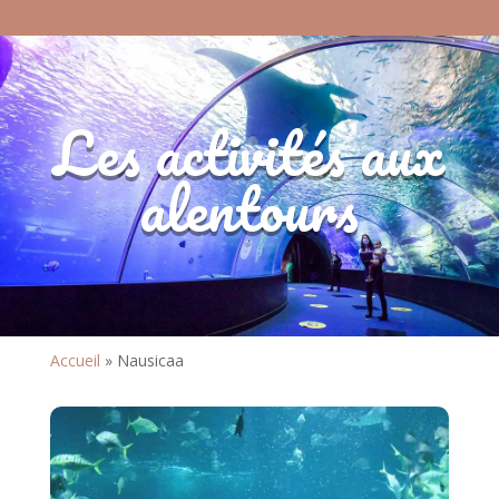
Les activités aux
alentours
Accueil
»
Nausicaa