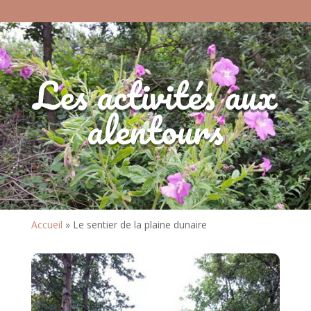
Les activités aux
alentours
Accueil
»
Le sentier de la plaine dunaire