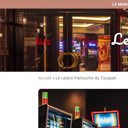
LE MAR
Le
Accueil
»
Le casino Partouche du Touquet