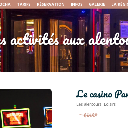
OCHA
TARIFS
RÉSERVATION
INFOS
GALERIE
LA RÉGI
s activités aux alento
Le casino Pa
Les alentours
,
Loisirs