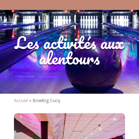
Les activités aux
alentours
Accueil
»
Bowling Cucq